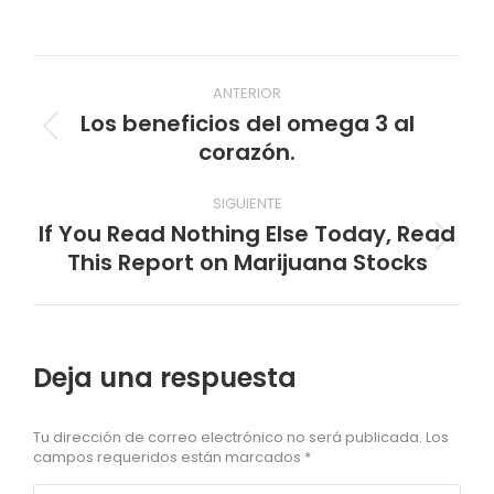
Navegación
ANTERIOR
entre
Los beneficios del omega 3 al
Publicación
corazón.
publicaciones
anterior:
SIGUIENTE
If You Read Nothing Else Today, Read
Publicación
This Report on Marijuana Stocks
siguiente:
Deja una respuesta
Tu dirección de correo electrónico no será publicada. Los
campos requeridos están marcados
*