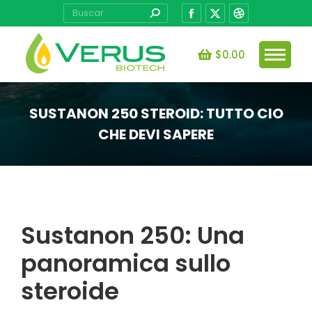
Buscar:
Facebook
X
Dribbble
page
page
page
opens
opens
opens
$
0.00
in
in
in
new
new
new
window
window
window
SUSTANON 250 STEROID: TUTTO CIO
CHE DEVI SAPERE
Estás aquí:
Sustanon 250: Una
panoramica sullo
steroide