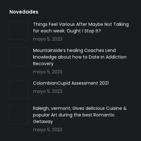
page
page
page
Novedades
opens
opens
opens
in
in
in
Things Feel Various After Maybe Not Talking
for each week. Ought I Stop It?
new
new
new
mayo 5, 2023
window
window
window
Mountainside’s healing Coaches Lend
knowledge about how to Date in Addiction
Recovery
mayo 5, 2023
ColombianCupid Assessment 2021
mayo 5, 2023
Raleigh, vermont, Gives delicious Cuisine &
popular Art during the best Romantic
Getaway
mayo 5, 2023