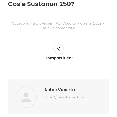
Cos’e Sustanon 250?
Categoría:
! Без рубрики
Por
Vecorta
abril 18, 2023
Deja un comentario
Compartir en:
Autor:
Vecorta
https://verusbiotech.com