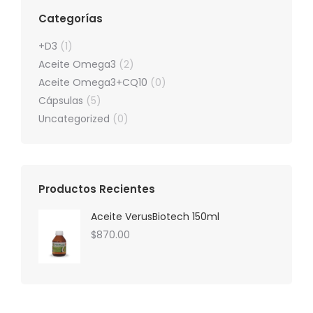
Categorías
+D3
(1)
Aceite Omega3
(2)
Aceite Omega3+CQ10
(0)
Cápsulas
(5)
Uncategorized
(0)
Productos Recientes
Aceite VerusBiotech 150ml
$
870.00