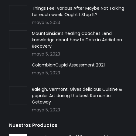
in
in
in
Things Feel Various After Maybe Not Talking
for each week. Ought I Stop It?
new
new
new
mayo 5, 2023
window
window
window
Mountainside’s healing Coaches Lend
knowledge about how to Date in Addiction
Recovery
mayo 5, 2023
ColombianCupid Assessment 2021
mayo 5, 2023
Raleigh, vermont, Gives delicious Cuisine &
popular Art during the best Romantic
Getaway
mayo 5, 2023
Nuestros Productos