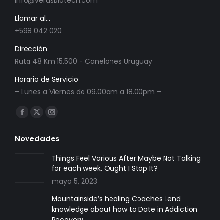
info@verusbiotech.com
Llamar al...
+598 042 020
Dirección
Ruta 48 Km 15.500 - Canelones Uruguay
Horario de Servicio
– Lunes a Viernes de 09.00am a 18.00pm –
Encuéntranos en:
Facebook
X
Instagram
page
page
page
Novedades
opens
opens
opens
in
in
in
Things Feel Various After Maybe Not Talking
for each week. Ought I Stop It?
new
new
new
mayo 5, 2023
window
window
window
Mountainside’s healing Coaches Lend
knowledge about how to Date in Addiction
Recovery