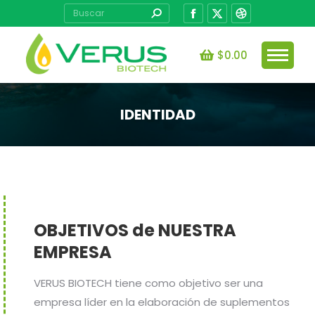
Buscar:
Facebook
X
Dribbble
page
page
page
opens
opens
opens
$
0.00
in
in
in
new
new
new
window
window
window
IDENTIDAD
Estás aquí:
OBJETIVOS de NUESTRA
EMPRESA
VERUS BIOTECH tiene como objetivo ser una
empresa líder en la elaboración de suplementos