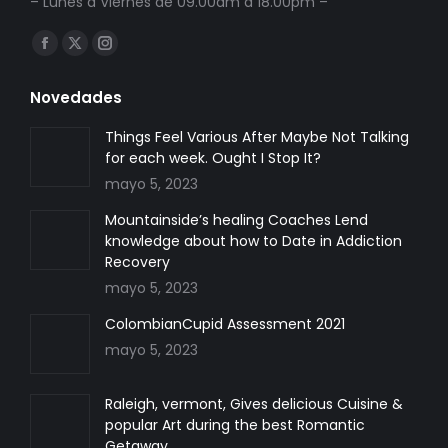
– Lunes a Viernes de 09.00am a 18.00pm –
Encuéntranos en:
Facebook
X
Instagram
page
page
page
Novedades
opens
opens
opens
in
in
in
Things Feel Various After Maybe Not Talking
for each week. Ought I Stop It?
new
new
new
mayo 5, 2023
window
window
window
Mountainside’s healing Coaches Lend
knowledge about how to Date in Addiction
Recovery
mayo 5, 2023
ColombianCupid Assessment 2021
mayo 5, 2023
Raleigh, vermont, Gives delicious Cuisine &
popular Art during the best Romantic
Getaway