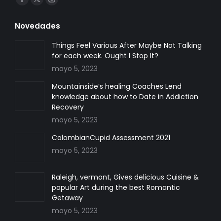
Facebook
X
Instagram
page
page
page
Novedades
opens
opens
opens
in
in
in
Things Feel Various After Maybe Not Talking
for each week. Ought I Stop It?
new
new
new
mayo 5, 2023
window
window
window
Mountainside’s healing Coaches Lend
knowledge about how to Date in Addiction
Recovery
mayo 5, 2023
ColombianCupid Assessment 2021
mayo 5, 2023
Raleigh, vermont, Gives delicious Cuisine &
popular Art during the best Romantic
Getaway
mayo 5, 2023