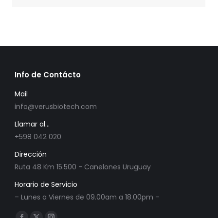
Info de Contácto
Mail
info@verusbiotech.com
Llamar al...
+598 042 020
Dirección
Ruta 48 Km 15.500 - Canelones Uruguay
Horario de Servicio
– Lunes a Viernes de 09.00am a 18.00pm –
Encuéntranos en: